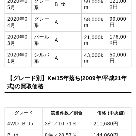
2020年0
グレー
121,00
59,000k
B_tb
0円
m
5月
系
2020年0
グレー
99,000
58,000k
A
円
m
4月
系
2020年0
パール
176,00
21,000k
A
0円
m
3月
系
2020年0
シルバ
50,000
43,000k
A
円
m
1月
系
【グレード別】Kei15年落ち(2009年/平成21年
式)の買取価格
グレード
該当件数／割合
価格 (中央値)
4WD_B_tb
3件／10.71％
211,680円
B_tb
8件／28.57％
144,060円