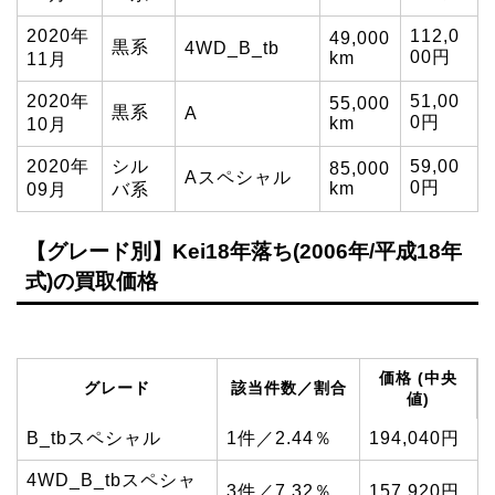
2020年
112,0
49,000
黒系
4WD_B_tb
00円
km
11月
2020年
51,00
55,000
黒系
A
0円
km
10月
2020年
シル
59,00
85,000
Aスペシャル
0円
km
09月
バ系
【グレード別】Kei18年落ち(2006年/平成18年
式)の買取価格
価格 (中央
グレード
該当件数／割合
値)
B_tbスペシャル
1件／2.44％
194,040円
4WD_B_tbスペシャ
3件／7.32％
157,920円