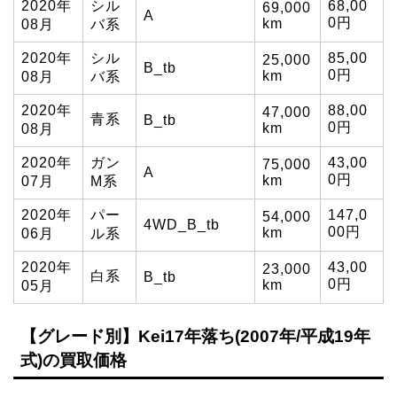
2020年
シル
68,00
69,000
A
0円
km
08月
バ系
2020年
シル
85,00
25,000
B_tb
0円
km
08月
バ系
2020年
88,00
47,000
青系
B_tb
0円
km
08月
2020年
ガン
43,00
75,000
A
0円
km
07月
M系
2020年
パー
147,0
54,000
4WD_B_tb
00円
km
06月
ル系
2020年
43,00
23,000
白系
B_tb
0円
km
05月
【グレード別】Kei17年落ち(2007年/平成19年
式)の買取価格