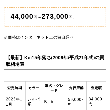
44,000
273,000
円～
円。
※価格はインターネット上の独自調べ
【最新】Kei15年落ち(2009年/平成21年式)の買
取相場表
車名・グレ
査定時期
カラー
走行距離
査定額
ード
2023年1
シルバ
84,000
59,000k
B_tb
円
m
1月
系