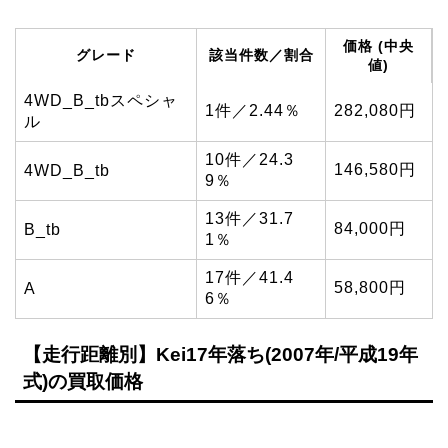
価格 (中央
グレード
該当件数／割合
値)
4WD_B_tbスペシャ
1件／2.44％
282,080円
ル
10件／24.3
146,580円
4WD_B_tb
9％
13件／31.7
84,000円
B_tb
1％
17件／41.4
58,800円
A
6％
【走行距離別】Kei17年落ち(2007年/平成19年
式)の買取価格