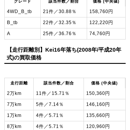
グレード
該当件数／割合
価格 (中央値)
4WD_B_tb
21件／30.88％
158,760円
B_tb
22件／32.35％
122,220円
A
25件／36.76％
74,760円
【走行距離別】Kei16年落ち(2008年/平成20年
式)の買取価格
走行距離
該当件数／割合
価格 (中央値)
2万km
11件／15.71％
150,360円
7万km
5件／7.14％
146,160円
1万km
4件／5.71％
135,660円
8万km
4件／5.71％
120,960円