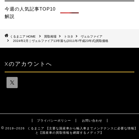
今週の人気記事TOP10
解説
HOME
買取相場
トヨタ
ヴェルファイア
2024年2月｜ヴェルファイア13年落ち(2011年/平成23年式)買取価格
Xのアカウントへ
プライバシーポリシー
お問い合わせ
2019–2026 くるまニア 【主要な国産車から輸入車までメンテナンスに必要な情報】
と【国産車の買取情報を網羅するメディア】