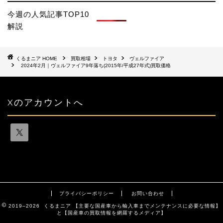
今週の人気記事TOP10
解説
HOME
買取相場
トヨタ
ヴェルファイア
2024年2月｜ヴェルファイア9年落ち(2015年/平成27年式)買取価格
Xのアカウントへ
プライバシーポリシー
お問い合わせ
2019–2026 くるまニア 【主要な国産車から輸入車までメンテナンスに必要な情報】
と【国産車の買取情報を網羅するメディア】