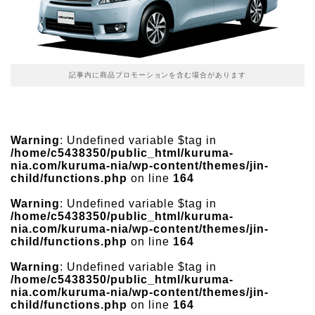
記事内に商品プロモーションを含む場合があります
Warning
: Undefined variable $tag in
/home/c5438350/public_html/kuruma-
nia.com/kuruma-nia/wp-content/themes/jin-
child/functions.php
on line
164
Warning
: Undefined variable $tag in
/home/c5438350/public_html/kuruma-
nia.com/kuruma-nia/wp-content/themes/jin-
child/functions.php
on line
164
Warning
: Undefined variable $tag in
/home/c5438350/public_html/kuruma-
nia.com/kuruma-nia/wp-content/themes/jin-
child/functions.php
on line
164