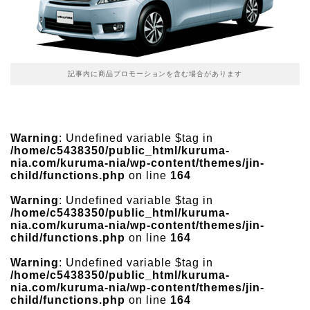
記事内に商品プロモーションを含む場合があります
Warning
: Undefined variable $tag in
/home/c5438350/public_html/kuruma-
nia.com/kuruma-nia/wp-content/themes/jin-
child/functions.php
on line
164
Warning
: Undefined variable $tag in
/home/c5438350/public_html/kuruma-
nia.com/kuruma-nia/wp-content/themes/jin-
child/functions.php
on line
164
Warning
: Undefined variable $tag in
/home/c5438350/public_html/kuruma-
nia.com/kuruma-nia/wp-content/themes/jin-
child/functions.php
on line
164