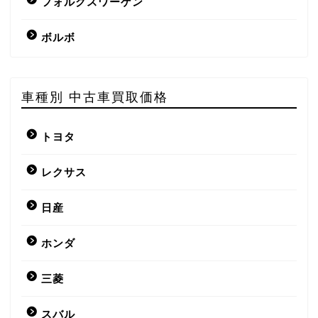
フォルクスワーゲン
ボルボ
車種別 中古車買取価格
トヨタ
レクサス
日産
ホンダ
三菱
スバル