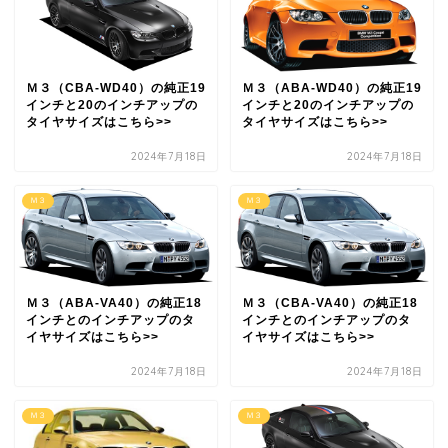
Ｍ３（CBA-WD40）の純正19
Ｍ３（ABA-WD40）の純正19
インチと20のインチアップの
インチと20のインチアップの
タイヤサイズはこちら>>
タイヤサイズはこちら>>
2024年7月18日
2024年7月18日
Ｍ３
Ｍ３
Ｍ３（ABA-VA40）の純正18
Ｍ３（CBA-VA40）の純正18
インチとのインチアップのタ
インチとのインチアップのタ
イヤサイズはこちら>>
イヤサイズはこちら>>
2024年7月18日
2024年7月18日
Ｍ３
Ｍ３