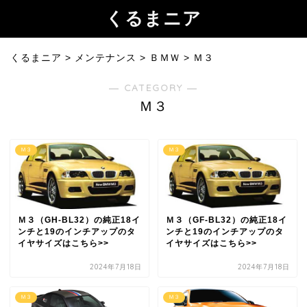
くるまニア
くるまニア
>
メンテナンス
>
ＢＭＷ
>
Ｍ３
― CATEGORY ―
Ｍ３
Ｍ３
Ｍ３
Ｍ３（GH-BL32）の純正18イ
Ｍ３（GF-BL32）の純正18イ
ンチと19のインチアップのタ
ンチと19のインチアップのタ
イヤサイズはこちら>>
イヤサイズはこちら>>
2024年7月18日
2024年7月18日
Ｍ３
Ｍ３