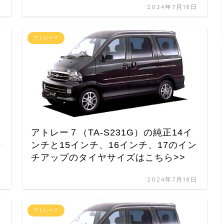
日
2024年7月18日
アトレー７
アトレー７（TA-S231G）の純正14イ
ン
ンチと15インチ、16インチ、17のイン
チアップのタイヤサイズはこちら>>
日
2024年7月18日
アトレー７