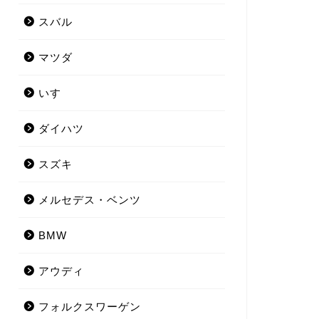
スバル
マツダ
いすゞ
ダイハツ
スズキ
メルセデス・ベンツ
BMW
アウディ
フォルクスワーゲン