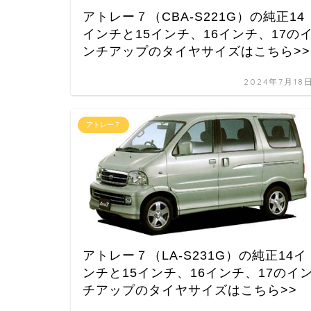
アトレー７（CBA-S221G）の純正14
インチと15インチ、16インチ、17の
ンチアップのタイヤサイズはこちら>>
2024年7月18
アトレー７
アトレー７（LA-S231G）の純正14イ
ンチと15インチ、16インチ、17のイ
チアップのタイヤサイズはこちら>>