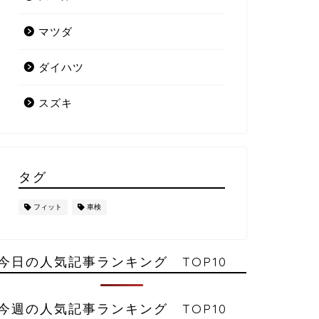
マツダ
ダイハツ
スズキ
タグ
フィット
車検
今日の人気記事ランキング TOP10
今週の人気記事ランキング TOP10