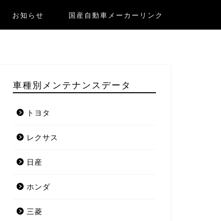
お知らせ
国産自動車メーカーリンク
車種別メンテナンスデータ
トヨタ
レクサス
日産
ホンダ
三菱