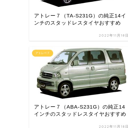
アトレー７（TA-S231G）の純正14イ
ンチのスタッドレスタイヤおすすめ
2022年11月18
アトレー７
アトレー７（ABA-S231G）の純正14
インチのスタッドレスタイヤおすすめ
2022年11月18