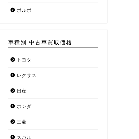
ボルボ
車種別 中古車買取価格
トヨタ
レクサス
日産
ホンダ
三菱
スバル