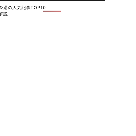
今週の人気記事TOP10
解説