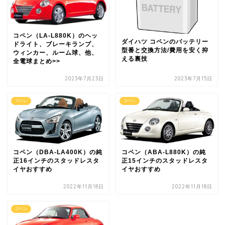
コペン（LA-L880K）のヘッ
ダイハツ コペンのバッテリー
ドライト、ブレーキランプ、
型番と交換方法/費用を安く抑
ウィンカー、ルーム球、他、
える裏技
全電球まとめ>>
2023年7月23日
2023年7月15日
コペン
コペン
コペン（DBA-LA400K）の純
コペン（ABA-L880K）の純
正16インチのスタッドレスタ
正15インチのスタッドレスタ
イヤおすすめ
イヤおすすめ
2022年11月18日
2022年11月18日
コペン