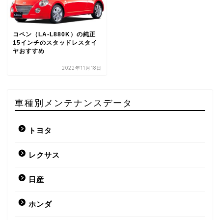
コペン（LA-L880K）の純正
15インチのスタッドレスタイ
ヤおすすめ
2022年11月18日
車種別メンテナンスデータ
トヨタ
レクサス
日産
ホンダ