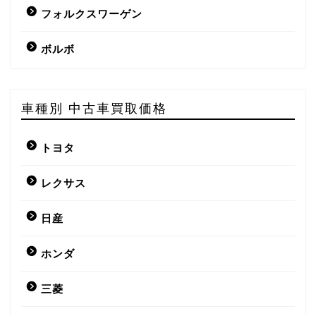
フォルクスワーゲン
ボルボ
車種別 中古車買取価格
トヨタ
レクサス
日産
ホンダ
三菱