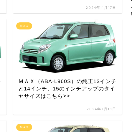
日
2024年11月17日
ＭＡＸ
チ
ＭＡＸ（ABA-L960S）の純正13インチ
と14インチ、15のインチアップのタイ
ヤサイズはこちら>>
日
2024年7月18日
ＭＡＸ