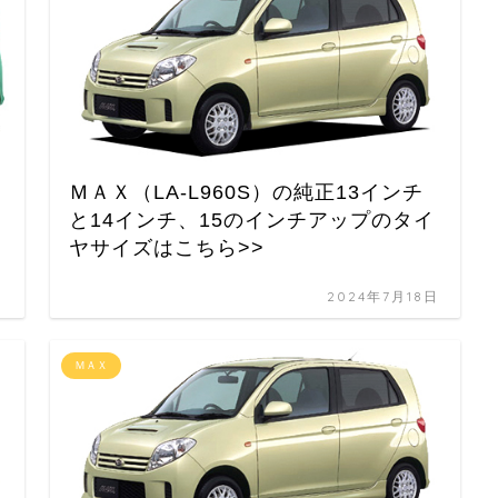
ＭＡＸ（LA-L960S）の純正13インチ
と14インチ、15のインチアップのタイ
ヤサイズはこちら>>
日
2024年7月18日
ＭＡＸ