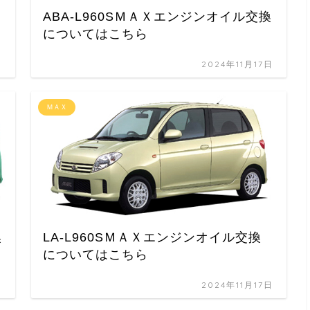
ABA-L960SＭＡＸエンジンオイル交換
についてはこちら
日
2024年11月17日
ＭＡＸ
換
LA-L960SＭＡＸエンジンオイル交換
についてはこちら
日
2024年11月17日