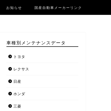
お知らせ
国産自動車メーカーリンク
車種別メンテナンスデータ
トヨタ
レクサス
日産
ホンダ
三菱