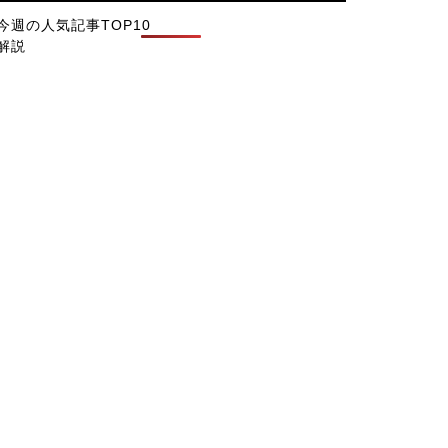
今週の人気記事TOP10
解説