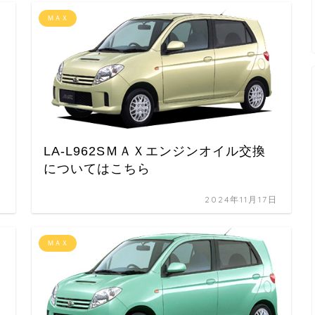
ＭＡＸ
LA-L962SＭＡＸエンジンオイル交換
についてはこちら
日
2024年11月17日
ＭＡＸ