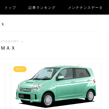
トップ
記事ランキング
メンテナンスデータ
ＡＸ
CATEGORY ―
ＭＡＸ
ＭＡＸ