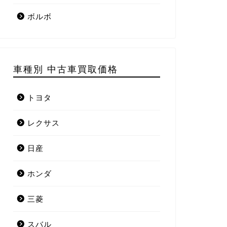
ボルボ
車種別 中古車買取価格
トヨタ
レクサス
日産
ホンダ
三菱
スバル