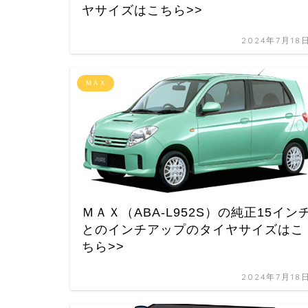
ヤサイズはこちら>>
2024年7月18
ＭＡＸ
ＭＡＸ（ABA-L952S）の純正15イン
とのインチアップのタイヤサイズはこ
ちら>>
2024年7月18