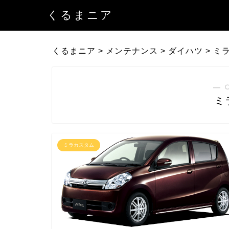
くるまニア
くるまニア
>
メンテナンス
>
ダイハツ
>
ミ
― 
ミ
ミラカスタム