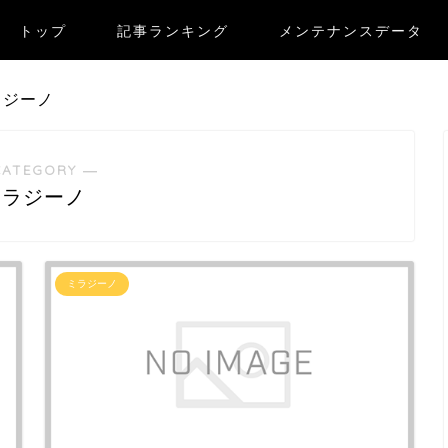
トップ
記事ランキング
メンテナンスデータ
ラジーノ
CATEGORY ―
ミラジーノ
ミラジーノ