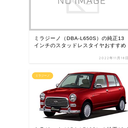
ミラジーノ（DBA-L650S）の純正13
インチのスタッドレスタイヤおすすめ
2022年11月18
ミラジーノ