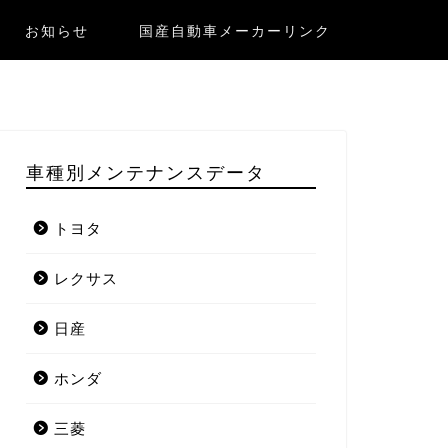
お知らせ
国産自動車メーカーリンク
車種別メンテナンスデータ
トヨタ
レクサス
日産
ホンダ
三菱