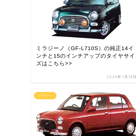
ミラジーノ（GF-L710S）の純正14イ
ンチと15のインチアップのタイヤサイ
ズはこちら>>
2024年7月18
ミラジーノ