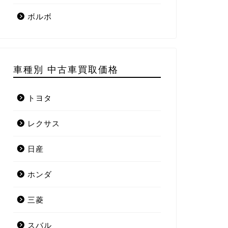
ボルボ
車種別 中古車買取価格
トヨタ
レクサス
日産
ホンダ
三菱
スバル