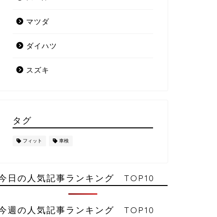
マツダ
ダイハツ
スズキ
タグ
フィット
車検
今日の人気記事ランキング TOP10
今週の人気記事ランキング TOP10