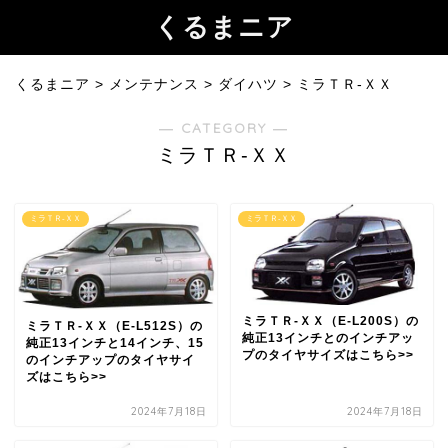
くるまニア
くるまニア
>
メンテナンス
>
ダイハツ
>
ミラＴＲ-ＸＸ
― CATEGORY ―
ミラＴＲ-ＸＸ
ミラＴＲ-ＸＸ
ミラＴＲ-ＸＸ
ミラＴＲ-ＸＸ（E-L200S）の
ミラＴＲ-ＸＸ（E-L512S）の
純正13インチとのインチアッ
純正13インチと14インチ、15
プのタイヤサイズはこちら>>
のインチアップのタイヤサイ
ズはこちら>>
2024年7月18日
2024年7月18日