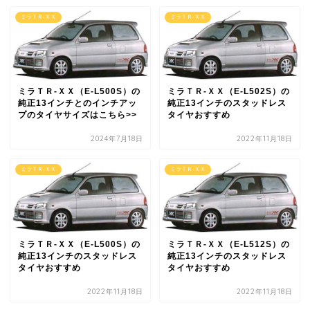
ミラＴＲ-ＸＸ
ミラＴＲ-ＸＸ
ミラＴＲ-ＸＸ（E-L500S）の
ミラＴＲ-ＸＸ（E-L502S）の
純正13インチとのインチアッ
純正13インチのスタッドレス
プのタイヤサイズはこちら>>
タイヤおすすめ
2024年7月18日
2022年11月18日
ミラＴＲ-ＸＸ
ミラＴＲ-ＸＸ
ミラＴＲ-ＸＸ（E-L500S）の
ミラＴＲ-ＸＸ（E-L512S）の
純正13インチのスタッドレス
純正13インチのスタッドレス
タイヤおすすめ
タイヤおすすめ
2022年11月18日
2022年11月18日