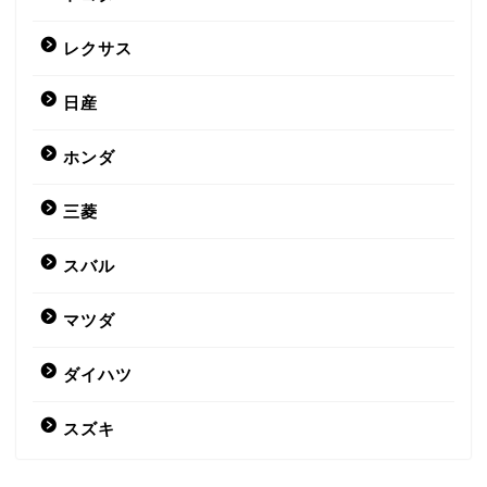
レクサス
日産
ホンダ
三菱
スバル
マツダ
ダイハツ
スズキ