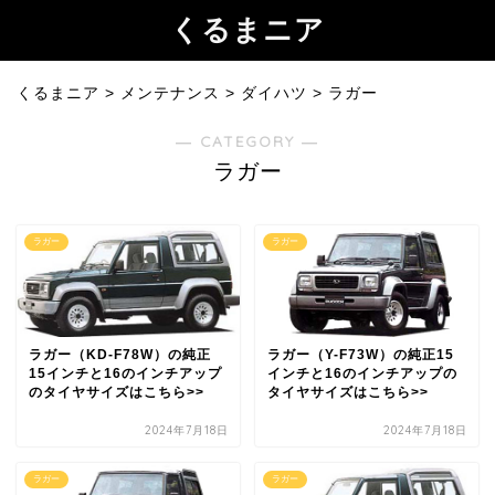
くるまニア
くるまニア
>
メンテナンス
>
ダイハツ
>
ラガー
― CATEGORY ―
ラガー
ラガー
ラガー
ラガー（KD-F78W）の純正
ラガー（Y-F73W）の純正15
15インチと16のインチアップ
インチと16のインチアップの
のタイヤサイズはこちら>>
タイヤサイズはこちら>>
2024年7月18日
2024年7月18日
ラガー
ラガー