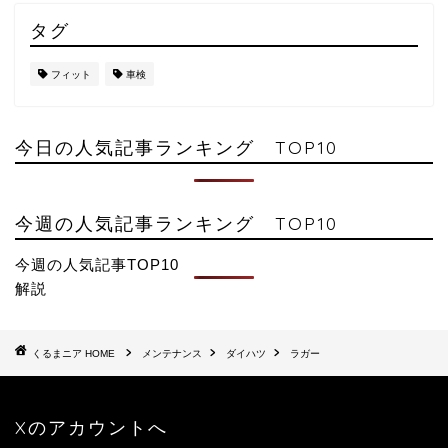
タグ
フィット
車検
今日の人気記事ランキング TOP10
今週の人気記事ランキング TOP10
今週の人気記事TOP10
解説
HOME
メンテナンス
ダイハツ
ラガー
Xのアカウントへ