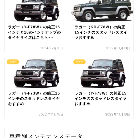
ラガー（Y-F78W）の純正15
ラガー（KD-F78W）の純正
インチと16のインチアップの
15インチのスタッドレスタイ
タイヤサイズはこちら>>
ヤおすすめ
2024年7月18日
2022年11月18日
ラガー
ラガー
ラガー（Y-F73W）の純正15
ラガー（Y-F78W）の純正15
インチのスタッドレスタイヤ
インチのスタッドレスタイヤ
おすすめ
おすすめ
2022年11月18日
2022年11月18日
車種別メンテナンスデータ