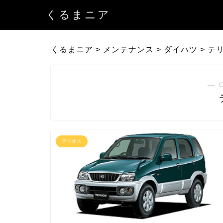
くるまニア
くるまニア
>
メンテナンス
>
ダイハツ
>
テ
― 
テリオス