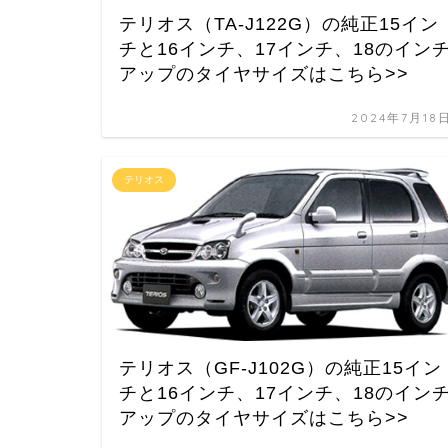
テリオス（TA-J122G）の純正15イン
チと16インチ、17インチ、18のイン
アップのタイヤサイズはこちら>>
2024年7月18
テリオス
テリオス（GF-J102G）の純正15イン
チと16インチ、17インチ、18のイン
アップのタイヤサイズはこちら>>