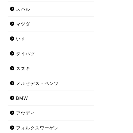
スバル
マツダ
いすゞ
ダイハツ
スズキ
メルセデス・ベンツ
BMW
アウディ
フォルクスワーゲン