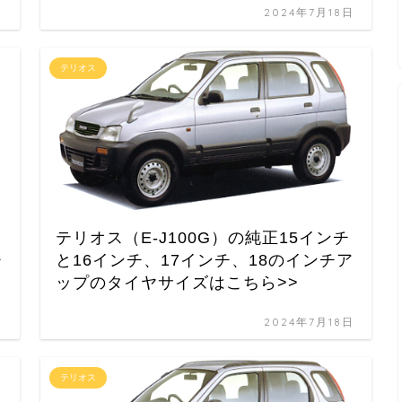
日
2024年7月18日
テリオス
テリオス（E-J100G）の純正15インチ
チ
と16インチ、17インチ、18のインチア
ップのタイヤサイズはこちら>>
日
2024年7月18日
テリオス