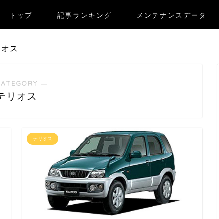
トップ
記事ランキング
メンテナンスデータ
リオス
CATEGORY ―
テリオス
テリオス