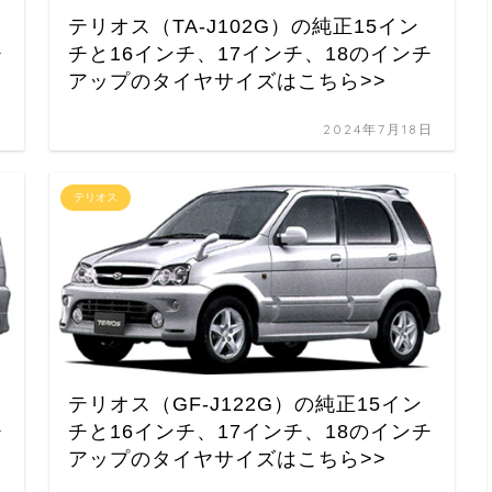
テリオス（TA-J102G）の純正15イン
チ
チと16インチ、17インチ、18のインチ
アップのタイヤサイズはこちら>>
日
2024年7月18日
テリオス
テリオス（GF-J122G）の純正15イン
チ
チと16インチ、17インチ、18のインチ
アップのタイヤサイズはこちら>>