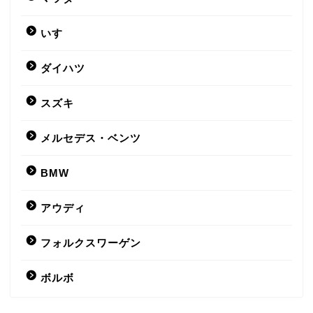
いすゞ
ダイハツ
スズキ
メルセデス・ベンツ
BMW
アウディ
フォルクスワーゲン
ボルボ