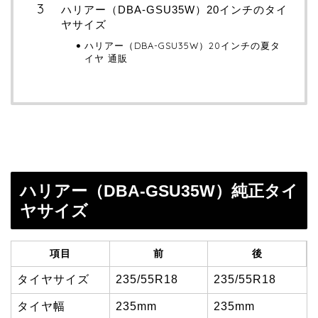
ハリアー（DBA-GSU35W）20インチのタイ
ヤサイズ
ハリアー（DBA-GSU35W）20インチの夏タ
イヤ 通販
ハリアー（DBA-GSU35W）純正タイ
ヤサイズ
項目
前
後
タイヤサイズ
235/55R18
235/55R18
タイヤ幅
235mm
235mm