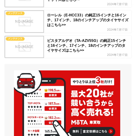
2024年7月17日
メンテナンス
ローレル（E-HCC33）の純正15インチと16イン
チ、17インチ、18のインチアップのタイヤサイズ
はこちら>>
2024年7月17日
メンテナンス
ビスタアルデオ（TA-AZV55G）の純正15インチ
と16インチ、17インチ、18のインチアップのタ
イヤサイズはこちら>>
2024年7月17日