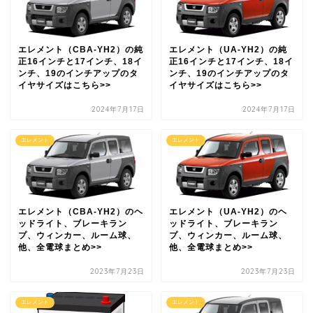
エレメント（CBA-YH2）の純
エレメント（UA-YH2）の純
正16インチと17インチ、18イ
正16インチと17インチ、18イ
ンチ、19のインチアップのタ
ンチ、19のインチアップのタ
イヤサイズはこちら>>
イヤサイズはこちら>>
2024年7月17日
2024年7月17日
エレメント
エレメント
エレメント（CBA-YH2）のヘ
エレメント（UA-YH2）のヘ
ッドライト、ブレーキラン
ッドライト、ブレーキラン
プ、ウィンカー、ルーム球、
プ、ウィンカー、ルーム球、
他、全電球まとめ>>
他、全電球まとめ>>
2023年7月23日
2023年7月23日
エレメント
エレメント