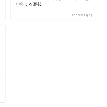
く抑える裏技
日
2023年7月3日
-
日