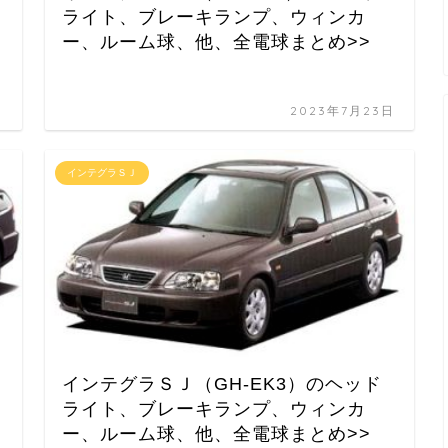
ライト、ブレーキランプ、ウィンカ
ー、ルーム球、他、全電球まとめ>>
日
2023年7月23日
インテグラＳＪ
インテグラＳＪ（GH-EK3）のヘッド
ライト、ブレーキランプ、ウィンカ
ー、ルーム球、他、全電球まとめ>>