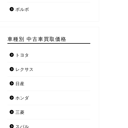
ボルボ
車種別 中古車買取価格
トヨタ
レクサス
日産
ホンダ
三菱
スバル