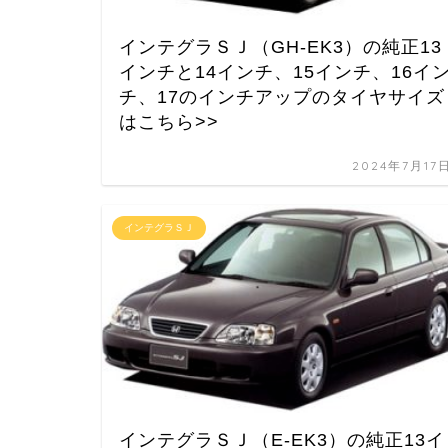
インテグラＳＪ（GH-EK3）の純正13
インチと14インチ、15インチ、16イ
チ、17のインチアップのタイヤサイズ
はこちら>>
2024年7月17
インテグラＳＪ
インテグラＳＪ（E-EK3）の純正13イ