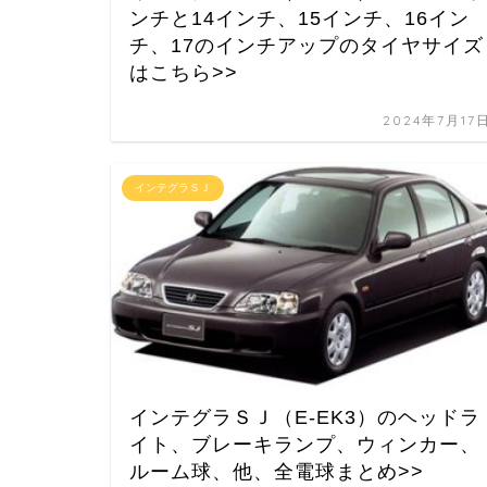
ンチと14インチ、15インチ、16イン
チ、17のインチアップのタイヤサイズ
はこちら>>
2024年7月17
インテグラＳＪ
インテグラＳＪ（E-EK3）のヘッドラ
イト、ブレーキランプ、ウィンカー、
ルーム球、他、全電球まとめ>>