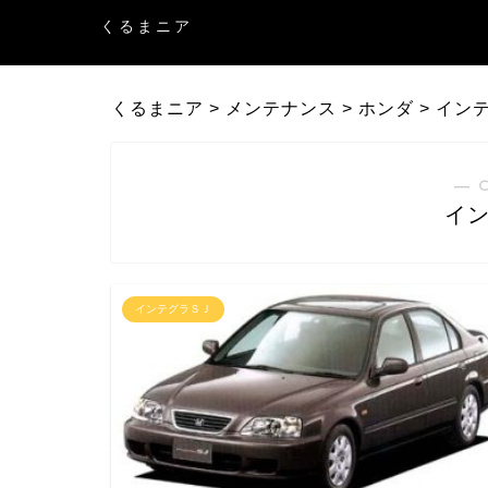
くるまニア
くるまニア
>
メンテナンス
>
ホンダ
>
イン
― 
イ
インテグラＳＪ