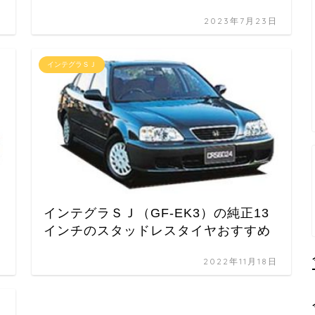
日
2023年7月23日
インテグラＳＪ
インテグラＳＪ（GF-EK3）の純正13
インチのスタッドレスタイヤおすすめ
日
2022年11月18日