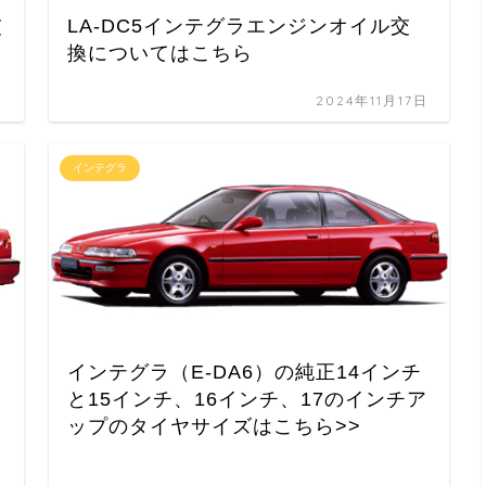
交
LA-DC5インテグラエンジンオイル交
換についてはこちら
日
2024年11月17日
インテグラ
インテグラ（E-DA6）の純正14インチ
と15インチ、16インチ、17のインチア
ップのタイヤサイズはこちら>>