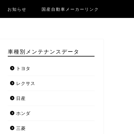
お知らせ
国産自動車メーカーリンク
車種別メンテナンスデータ
トヨタ
レクサス
日産
ホンダ
三菱