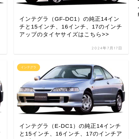
インテグラ（GF-DC1）の純正14イン
チと15インチ、16インチ、17のインチ
アップのタイヤサイズはこちら>>
日
2024年7月17日
インテグラ
インテグラ（E-DC1）の純正14インチ
ア
と15インチ、16インチ、17のインチア