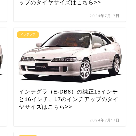
ップのタイヤサイズはこちら>>
日
2024年7月17日
インテグラ
インテグラ（E-DB8）の純正15インチ
と16インチ、17のインチアップのタイ
ヤサイズはこちら>>
日
2024年7月17日