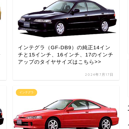
インテグラ（GF-DB9）の純正14イン
チ
チと15インチ、16インチ、17のインチ
アップのタイヤサイズはこちら>>
日
2024年7月17日
インテグラ