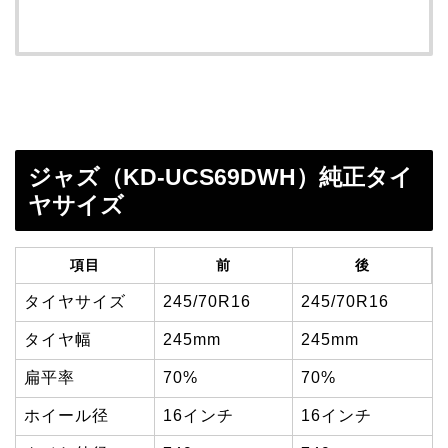
ジャズ（KD-UCS69DWH）純正タイ
ヤサイズ
項目
前
後
タイヤサイズ
245/70R16
245/70R16
タイヤ幅
245mm
245mm
扁平率
70%
70%
ホイール径
16インチ
16インチ