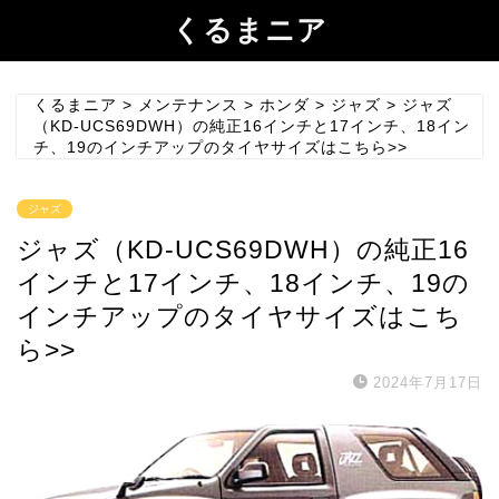
くるまニア
くるまニア
>
メンテナンス
>
ホンダ
>
ジャズ
>
ジャズ
（KD-UCS69DWH）の純正16インチと17インチ、18イン
チ、19のインチアップのタイヤサイズはこちら>>
ジャズ
ジャズ（KD-UCS69DWH）の純正16
インチと17インチ、18インチ、19の
インチアップのタイヤサイズはこち
ら>>
2024年7月17日