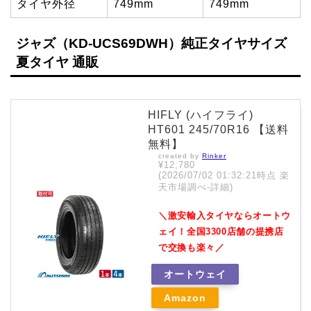
タイヤ外径
749mm
749mm
ジャズ（KD-UCS69DWH）純正タイヤサイズ
夏タイヤ 通販
HIFLY (ハイフライ)
HT601 245/70R16 【送料
無料】
created by
Rinker
¥12,780
(2026/07/02 01:32:21時点 楽
天市場調べ-
詳細)
＼激安輸入タイヤならオートウ
ェイ！全国3300店舗の提携店
で交換も楽々／
オートウェイ
Amazon