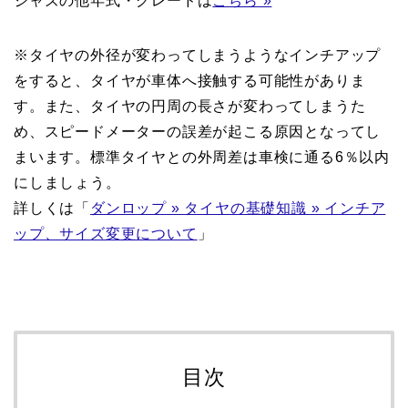
ジャズの他年式・グレードは
こちら »
※タイヤの外径が変わってしまうようなインチアップ
をすると、タイヤが車体へ接触する可能性がありま
す。また、タイヤの円周の長さが変わってしまうた
め、スピードメーターの誤差が起こる原因となってし
まいます。標準タイヤとの外周差は車検に通る6％以内
にしましょう。
詳しくは「
ダンロップ » タイヤの基礎知識 » インチア
ップ、サイズ変更について
」
目次