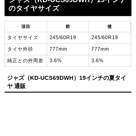
のタイヤサイズ
項目
前
後
タイヤサイズ
245/60R19
245/60R19
タイヤ外径
777mm
777mm
純正との外周差
3.6%
3.6%
ジャズ（KD-UCS69DWH）19インチの夏タイ
ヤ 通販