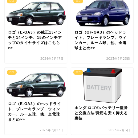
ロゴ
ロゴ
ロゴ（E-GA3）の純正13イン
ロゴ（GF-GA3）のヘッドラ
チと14インチ、15のインチア
イト、ブレーキランプ、ウィ
ップのタイヤサイズはこちら
ンカー、ルーム球、他、全電
>>
球まとめ>>
2024年7月17日
2023年7月23日
ロゴ
ロゴ
ロゴ（E-GA3）のヘッドライ
ホンダ ロゴのバッテリー型番
ト、ブレーキランプ、ウィン
と交換方法/費用を安く抑える
カー、ルーム球、他、全電球
裏技
まとめ>>
2023年7月23日
2023年7月3日