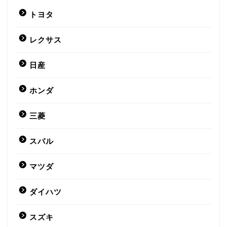
トヨタ
レクサス
日産
ホンダ
三菱
スバル
マツダ
ダイハツ
スズキ