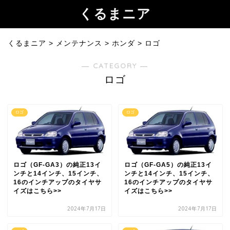
くるまニア
くるまニア
>
メンテナンス
>
ホンダ
>
ロゴ
― CATEGORY ―
ロゴ
ロゴ
ロゴ
ロゴ（GF-GA3）の純正13イ
ロゴ（GF-GA5）の純正13イ
ンチと14インチ、15インチ、
ンチと14インチ、15インチ、
16のインチアップのタイヤサ
16のインチアップのタイヤサ
イズはこちら>>
イズはこちら>>
2024年7月17日
2024年7月17日