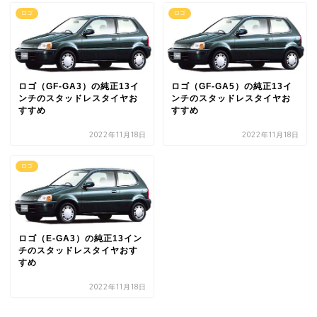
ロゴ
ロゴ
ロゴ（GF-GA3）の純正13イ
ロゴ（GF-GA5）の純正13イ
ンチのスタッドレスタイヤお
ンチのスタッドレスタイヤお
すすめ
すすめ
2022年11月18日
2022年11月18日
ロゴ
ロゴ（E-GA3）の純正13イン
チのスタッドレスタイヤおす
すめ
2022年11月18日