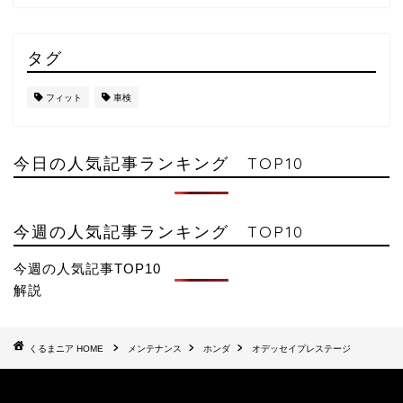
タグ
フィット
車検
今日の人気記事ランキング TOP10
今週の人気記事ランキング TOP10
今週の人気記事TOP10
解説
HOME
メンテナンス
ホンダ
オデッセイプレステージ