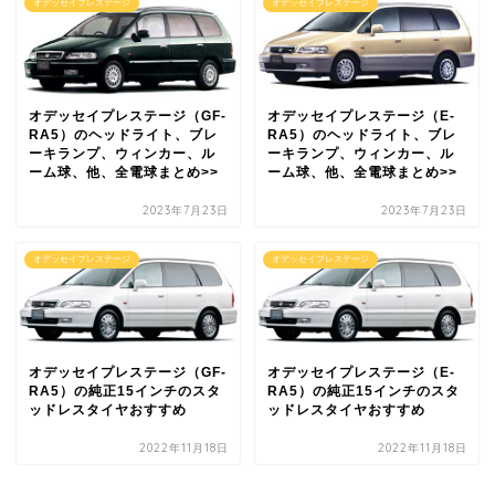
オデッセイプレステージ
オデッセイプレステージ
オデッセイプレステージ（GF-
オデッセイプレステージ（E-
RA5）のヘッドライト、ブレ
RA5）のヘッドライト、ブレ
ーキランプ、ウィンカー、ル
ーキランプ、ウィンカー、ル
ーム球、他、全電球まとめ>>
ーム球、他、全電球まとめ>>
2023年7月23日
2023年7月23日
オデッセイプレステージ
オデッセイプレステージ
オデッセイプレステージ（GF-
オデッセイプレステージ（E-
RA5）の純正15インチのスタ
RA5）の純正15インチのスタ
ッドレスタイヤおすすめ
ッドレスタイヤおすすめ
2022年11月18日
2022年11月18日