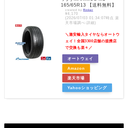
165/65R13 【送料無料】
created by
Rinker
¥4,170
(2026/07/03 01:34:07時点 楽
天市場調べ-
詳細)
＼激安輸入タイヤならオートウ
ェイ！全国3300店舗の提携店
で交換も楽々／
オートウェイ
Amazon
楽天市場
Yahooショッピング