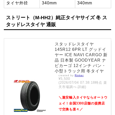
タイヤ外径
340mm
340mm
ストリート（M-HH2）純正タイヤサイズ 冬 ス
タッドレスタイヤ 通販
スタッドレスタイヤ
145R12 6PR LT グッドイ
ヤー ICE NAVI CARGO 新
品 日本製 GOODYEAR ナ
ビカーゴ 12インチ バン・
小型トラック用 冬タイヤ
created by
Rinker
¥5,500
(2026/07/04 07:38:18時点 楽
天市場調べ-
詳細)
＼激安輸入タイヤならオートウ
ェイ！全国3300店舗の提携店
で交換も楽々／