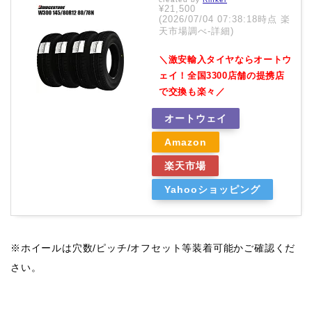
¥21,500
(2026/07/04 07:38:18時点 楽
天市場調べ-
詳細)
＼激安輸入タイヤならオートウ
ェイ！全国3300店舗の提携店
で交換も楽々／
オートウェイ
Amazon
楽天市場
Yahooショッピング
※ホイールは穴数/ピッチ/オフセット等装着可能かご確認くだ
さい。