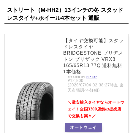
ストリート（M-HH2）13インチの冬 スタッド
レスタイヤ+ホイール4本セット 通販
【タイヤ交換可能】スタッ
ドレスタイヤ
BRIDGESTONE ブリヂス
トン ブリザック VRX3
165/65R13 77Q 送料無料
1本価格
created by
Rinker
¥12,800
(2026/07/04 02:38:27時点 楽
天市場調べ-
詳細)
＼激安輸入タイヤならオートウ
ェイ！全国3300店舗の提携店
で交換も楽々／
オートウェイ