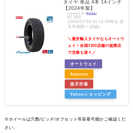
タイヤ 単品 4本 14インチ
【2024年製】
created by
Rinker
¥7,000
(2026/07/04 01:15:55時点 楽
天市場調べ-
詳細)
＼激安輸入タイヤならオートウ
ェイ！全国3300店舗の提携店
で交換も楽々／
オートウェイ
Amazon
楽天市場
Yahooショッピング
※ホイールは穴数/ピッチ/オフセット等装着可能かご確認くだ
さい。