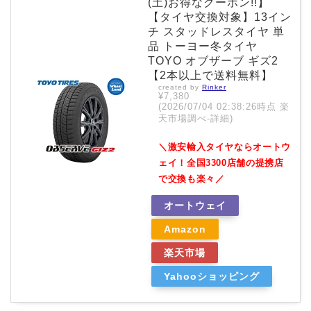
(土)お得なクーポン!!】
【タイヤ交換対象】13イン
チ スタッドレスタイヤ 単
品 トーヨー冬タイヤ
TOYO オブザーブ ギズ2
【2本以上で送料無料】
created by
Rinker
¥7,380
(2026/07/04 02:38:26時点 楽
天市場調べ-
詳細)
＼激安輸入タイヤならオートウ
ェイ！全国3300店舗の提携店
で交換も楽々／
オートウェイ
Amazon
楽天市場
Yahooショッピング