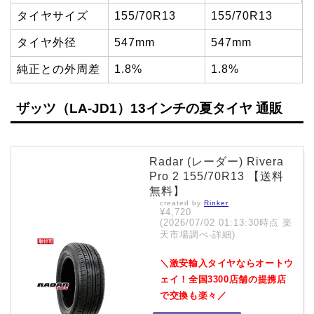
タイヤサイズ
155/70R13
155/70R13
タイヤ外径
547mm
547mm
純正との外周差
1.8%
1.8%
ザッツ（LA-JD1）13インチの夏タイヤ 通販
Radar (レーダー) Rivera
Pro 2 155/70R13 【送料
無料】
created by
Rinker
¥4,720
(2026/07/02 01:13:30時点 楽
天市場調べ-
詳細)
＼激安輸入タイヤならオートウ
ェイ！全国3300店舗の提携店
で交換も楽々／