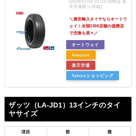
(2026/07/02 01:13:30時点 楽
天市場調べ-
詳細)
＼激安輸入タイヤならオートウ
ェイ！全国3300店舗の提携店
で交換も楽々／
オートウェイ
Amazon
楽天市場
Yahooショッピング
ザッツ（LA-JD1）13インチのタイ
ヤサイズ
項目
前
後