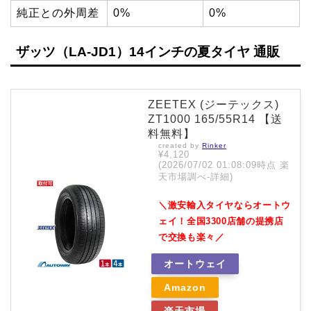
純正との外周差
0%
0%
ザッツ（LA-JD1）14インチの夏タイヤ 通販
ZEETEX (ジーテックス)
ZT1000 165/55R14 【送
料無料】
created by
Rinker
¥4,120
(2026/07/02 01:08:09時点 楽
天市場調べ-
詳細)
＼激安輸入タイヤならオートウ
ェイ！全国3300店舗の提携店
で交換も楽々／
オートウェイ
Amazon
楽天市場