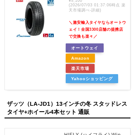
¥5,100
(2026/07/03 01:37:06時点 楽
天市場調べ-
詳細)
＼激安輸入タイヤならオートウ
ェイ！全国3300店舗の提携店
で交換も楽々／
オートウェイ
Amazon
楽天市場
Yahooショッピング
ザッツ（LA-JD1）13インチの冬 スタッドレス
タイヤ+ホイール4本セット 通販
HIFLY (ハイフライ) Win-