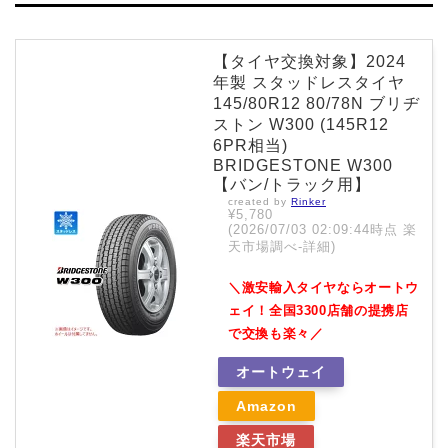
【タイヤ交換対象】2024
年製 スタッドレスタイヤ
145/80R12 80/78N ブリヂ
ストン W300 (145R12
6PR相当)
BRIDGESTONE W300
【バン/トラック用】
created by
Rinker
¥5,780
(2026/07/03 02:09:44時点 楽
天市場調べ-
詳細)
＼激安輸入タイヤならオートウ
ェイ！全国3300店舗の提携店
で交換も楽々／
オートウェイ
Amazon
楽天市場