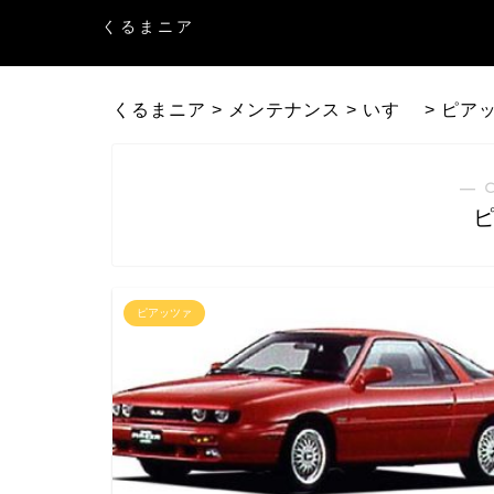
くるまニア
くるまニア
>
メンテナンス
>
いすゞ
>
ピア
― 
ピアッツァ