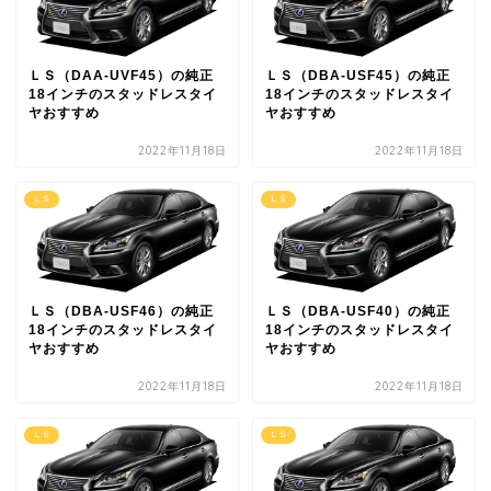
ＬＳ（DAA-UVF45）の純正
ＬＳ（DBA-USF45）の純正
18インチのスタッドレスタイ
18インチのスタッドレスタイ
ヤおすすめ
ヤおすすめ
2022年11月18日
2022年11月18日
ＬＳ
ＬＳ
ＬＳ（DBA-USF46）の純正
ＬＳ（DBA-USF40）の純正
18インチのスタッドレスタイ
18インチのスタッドレスタイ
ヤおすすめ
ヤおすすめ
2022年11月18日
2022年11月18日
ＬＳ
ＬＳ