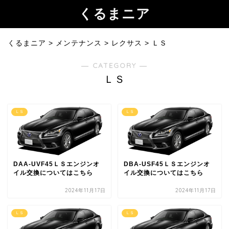
くるまニア
くるまニア
>
メンテナンス
>
レクサス
>
ＬＳ
― CATEGORY ―
ＬＳ
ＬＳ
ＬＳ
DAA-UVF45ＬＳエンジンオ
DBA-USF45ＬＳエンジンオ
イル交換についてはこちら
イル交換についてはこちら
2024年11月17日
2024年11月17日
ＬＳ
ＬＳ