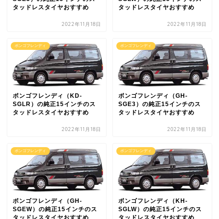
タッドレスタイヤおすすめ
タッドレスタイヤおすすめ
2022年11月18日
2022年11月18日
ボンゴフレンディ
ボンゴフレンディ
ボンゴフレンディ（KD-
ボンゴフレンディ（GH-
SGLR）の純正15インチのス
SGE3）の純正15インチのス
タッドレスタイヤおすすめ
タッドレスタイヤおすすめ
2022年11月18日
2022年11月18日
ボンゴフレンディ
ボンゴフレンディ
ボンゴフレンディ（GH-
ボンゴフレンディ（KH-
SGEW）の純正15インチのス
SGLW）の純正15インチのス
タッドレスタイヤおすすめ
タッドレスタイヤおすすめ