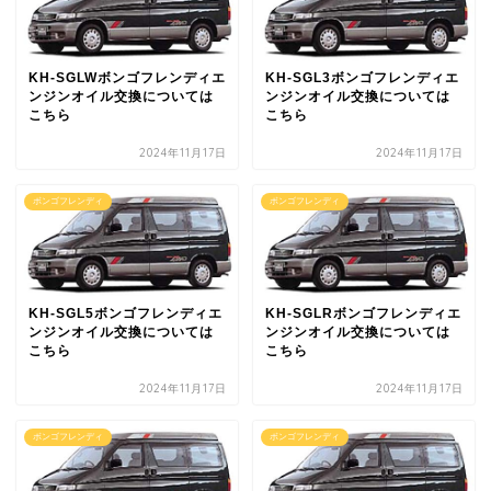
KH-SGLWボンゴフレンディエ
KH-SGL3ボンゴフレンディエ
ンジンオイル交換については
ンジンオイル交換については
こちら
こちら
2024年11月17日
2024年11月17日
ボンゴフレンディ
ボンゴフレンディ
KH-SGL5ボンゴフレンディエ
KH-SGLRボンゴフレンディエ
ンジンオイル交換については
ンジンオイル交換については
こちら
こちら
2024年11月17日
2024年11月17日
ボンゴフレンディ
ボンゴフレンディ