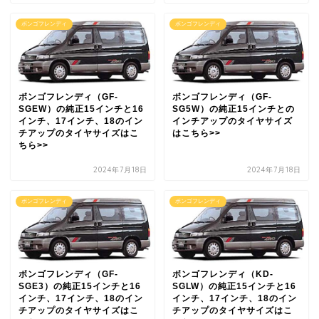
ボンゴフレンディ
ボンゴフレンディ
ボンゴフレンディ（GF-
ボンゴフレンディ（GF-
SGEW）の純正15インチと16
SG5W）の純正15インチとの
インチ、17インチ、18のイン
インチアップのタイヤサイズ
チアップのタイヤサイズはこ
はこちら>>
ちら>>
2024年7月18日
2024年7月18日
ボンゴフレンディ
ボンゴフレンディ
ボンゴフレンディ（GF-
ボンゴフレンディ（KD-
SGE3）の純正15インチと16
SGLW）の純正15インチと16
インチ、17インチ、18のイン
インチ、17インチ、18のイン
チアップのタイヤサイズはこ
チアップのタイヤサイズはこ