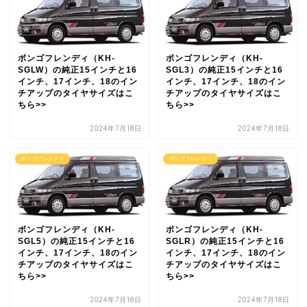
ボンゴフレンディ（KH-
ボンゴフレンディ（KH-
SGLW）の純正15インチと16
SGL3）の純正15インチと16
インチ、17インチ、18のイン
インチ、17インチ、18のイン
チアップのタイヤサイズはこ
チアップのタイヤサイズはこ
ちら>>
ちら>>
2024年7月18日
2024年7月18日
ボンゴフレンディ
ボンゴフレンディ
ボンゴフレンディ（KH-
ボンゴフレンディ（KH-
SGL5）の純正15インチと16
SGLR）の純正15インチと16
インチ、17インチ、18のイン
インチ、17インチ、18のイン
チアップのタイヤサイズはこ
チアップのタイヤサイズはこ
ちら>>
ちら>>
2024年7月18日
2024年7月18日