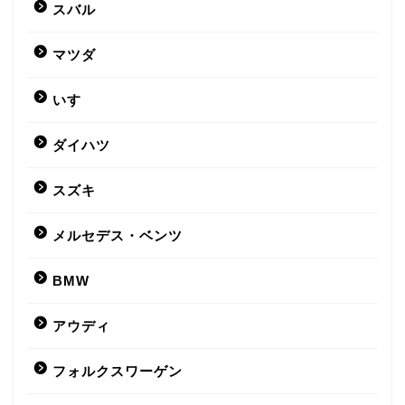
スバル
マツダ
いすゞ
ダイハツ
スズキ
メルセデス・ベンツ
BMW
アウディ
フォルクスワーゲン