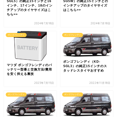
SGL5）の純正15インチと16
SG5W）の純正15インチとの
インチ、17インチ、18のイン
インチアップのタイヤサイズ
チアップのタイヤサイズはこ
はこちら>>
ちら>>
2024年7月18日
2024年7月18日
ボンゴフレンディ
ボンゴフレンディ
ボンゴフレンディ（KD-
マツダ ボンゴフレンディのバ
SGL3）の純正15インチのス
ッテリー型番と交換方法/費用
タッドレスタイヤおすすめ
を安く抑える裏技
2023年7月15日
2022年11月18日
ボンゴフレンディ
ボンゴフレンディ