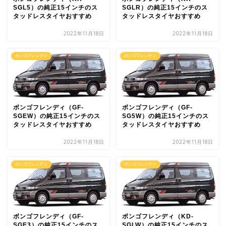
SGL5）の純正15インチのス
SGLR）の純正15インチのス
タッドレスタイヤおすすめ
タッドレスタイヤおすすめ
2022年11月18日
2022年11月18日
ボンゴフレンディ
ボンゴフレンディ
ボンゴフレンディ（GF-
ボンゴフレンディ（GF-
SGEW）の純正15インチのス
SG5W）の純正15インチのス
タッドレスタイヤおすすめ
タッドレスタイヤおすすめ
2022年11月18日
2022年11月18日
ボンゴフレンディ
ボンゴフレンディ
ボンゴフレンディ（GF-
ボンゴフレンディ（KD-
SGE3）の純正15インチのス
SGLW）の純正15インチのス