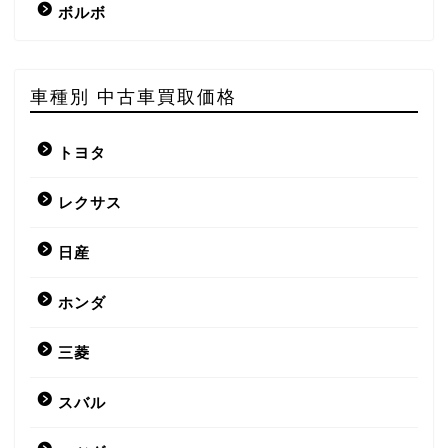
ボルボ
車種別 中古車買取価格
トヨタ
レクサス
日産
ホンダ
三菱
スバル