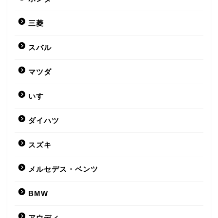
三菱
スバル
マツダ
いすゞ
ダイハツ
スズキ
メルセデス・ベンツ
BMW
アウディ