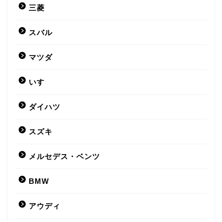
三菱
スバル
マツダ
いすゞ
ダイハツ
スズキ
メルセデス・ベンツ
BMW
アウディ