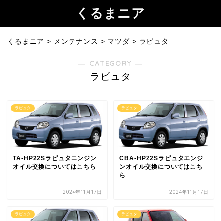
くるまニア
くるまニア
>
メンテナンス
>
マツダ
>
ラピュタ
― CATEGORY ―
ラピュタ
ラピュタ
ラピュタ
TA-HP22Sラピュタエンジン
CBA-HP22Sラピュタエンジ
オイル交換についてはこちら
ンオイル交換についてはこち
ら
2024年11月17日
2024年11月17日
ラピュタ
ラピュタ