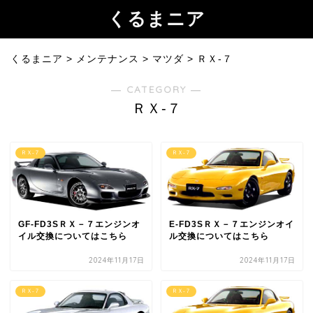
くるまニア
くるまニア
>
メンテナンス
>
マツダ
>
ＲＸ-７
― CATEGORY ―
ＲＸ-７
ＲＸ-７
ＲＸ-７
GF-FD3SＲＸ－７エンジンオ
E-FD3SＲＸ－７エンジンオイ
イル交換についてはこちら
ル交換についてはこちら
2024年11月17日
2024年11月17日
ＲＸ-７
ＲＸ-７