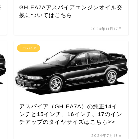
交
GH-EA7Aアスパイアエンジンオイル交
換についてはこちら
日
2024年11月17日
アスパイア
アスパイア（GH-EA7A）の純正14イ
ン
ンチと15インチ、16インチ、17のイン
チアップのタイヤサイズはこちら>>
日
2024年7月18日