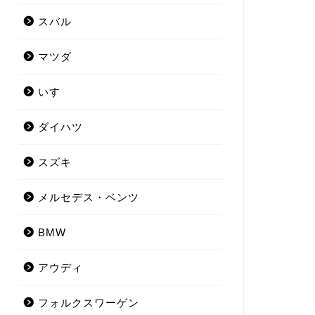
スバル
マツダ
いすゞ
ダイハツ
スズキ
メルセデス・ベンツ
BMW
アウディ
フォルクスワーゲン