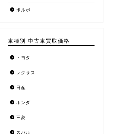
ボルボ
車種別 中古車買取価格
トヨタ
レクサス
日産
ホンダ
三菱
スバル