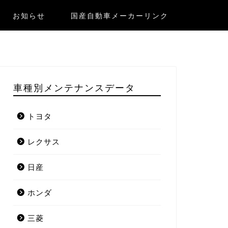
お知らせ
国産自動車メーカーリンク
車種別メンテナンスデータ
トヨタ
レクサス
日産
ホンダ
三菱