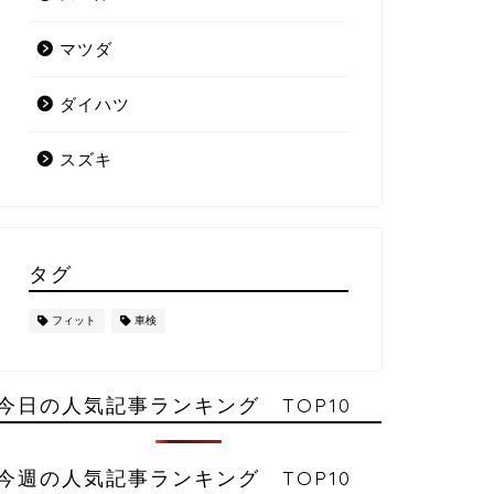
マツダ
ダイハツ
スズキ
タグ
フィット
車検
今日の人気記事ランキング TOP10
今週の人気記事ランキング TOP10