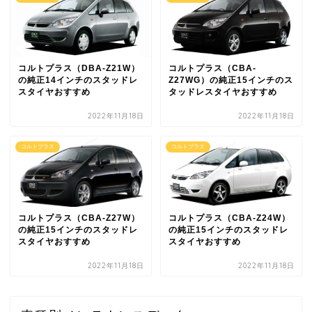
コルトプラス（DBA-Z21W）
コルトプラス（CBA-
の純正14インチのスタッドレ
Z27WG）の純正15インチのス
スタイヤおすすめ
タッドレスタイヤおすすめ
2022年11月18日
2022年11月18日
コルトプラス
コルトプラス
コルトプラス（CBA-Z27W）
コルトプラス（CBA-Z24W）
の純正15インチのスタッドレ
の純正15インチのスタッドレ
スタイヤおすすめ
スタイヤおすすめ
2022年11月18日
2022年11月18日