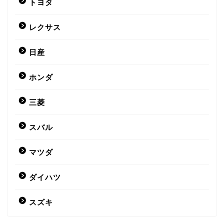
トヨタ
レクサス
日産
ホンダ
三菱
スバル
マツダ
ダイハツ
スズキ