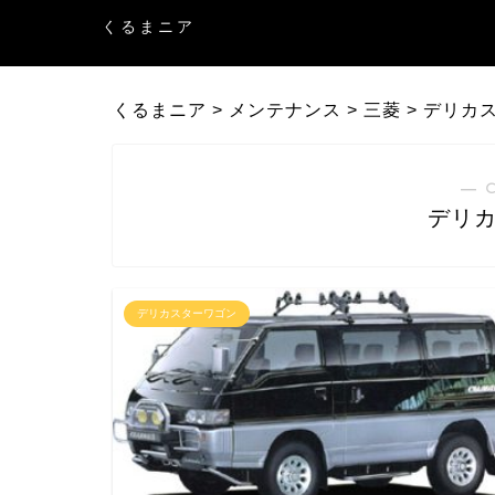
くるまニア
くるまニア
>
メンテナンス
>
三菱
>
デリカ
― 
デリ
デリカスターワゴン