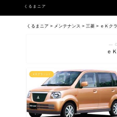
くるまニア
くるまニア
>
メンテナンス
>
三菱
>
ｅＫク
― 
ｅ
ｅＫクラッシィ