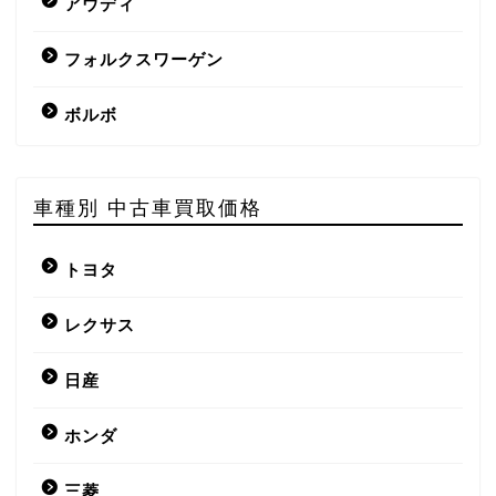
アウディ
フォルクスワーゲン
ボルボ
車種別 中古車買取価格
トヨタ
レクサス
日産
ホンダ
三菱