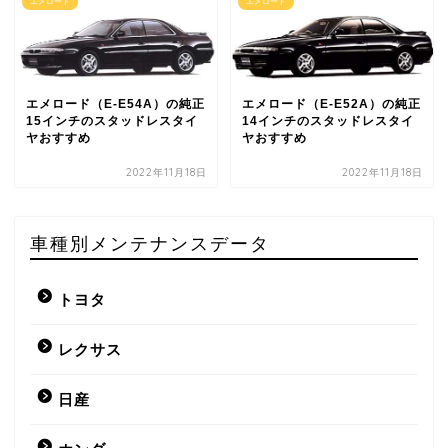
エメロード
エメロード
エメロード（E-E54A）の純正
エメロード（E-E52A）の純正
15インチのスタッドレスタイ
14インチのスタッドレスタイ
ヤおすすめ
ヤおすすめ
2022年11月18日
2022年11月18日
車種別メンテナンスデータ
トヨタ
レクサス
日産