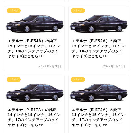
エテルナ
エテルナ
エテルナ（E-E54A）の純正
エテルナ（E-E52A）の純正
15インチと16インチ、17イン
15インチと16インチ、17イン
チ、18のインチアップのタイ
チ、18のインチアップのタイ
ヤサイズはこちら>>
ヤサイズはこちら>>
2024年7月18日
2024年7月18日
エテルナ
エテルナ
エテルナ（Y-E77A）の純正
エテルナ（E-E72A）の純正
14インチと15インチ、16イン
14インチと15インチ、16イン
チ、17のインチアップのタイ
チ、17のインチアップのタイ
ヤサイズはこちら>>
ヤサイズはこちら>>