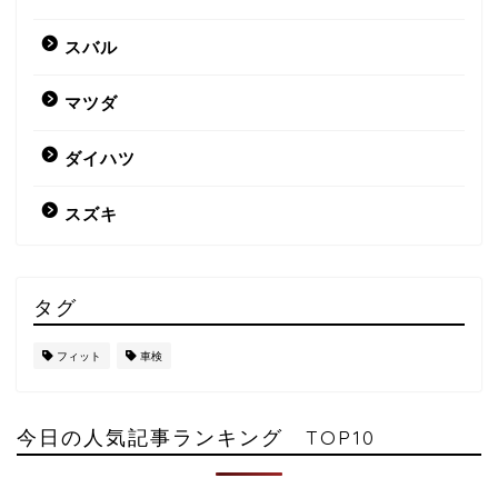
スバル
マツダ
ダイハツ
スズキ
タグ
フィット
車検
今日の人気記事ランキング TOP10