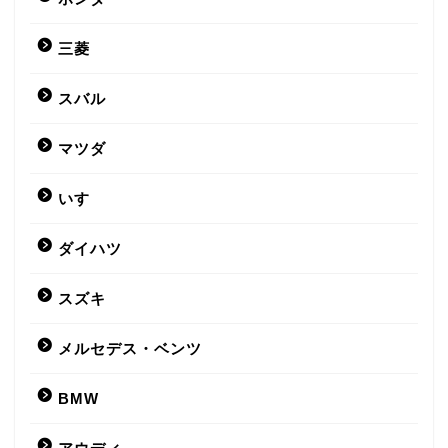
三菱
スバル
マツダ
いすゞ
ダイハツ
スズキ
メルセデス・ベンツ
BMW