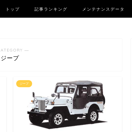
トップ
記事ランキング
メンテナンスデータ
CATEGORY ―
ジープ
ジープ