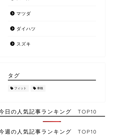
マツダ
ダイハツ
スズキ
タグ
フィット
車検
今日の人気記事ランキング TOP10
今週の人気記事ランキング TOP10