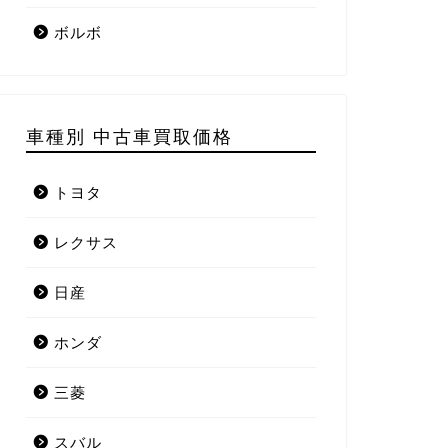
ボルボ
車種別 中古車買取価格
トヨタ
レクサス
日産
ホンダ
三菱
スバル