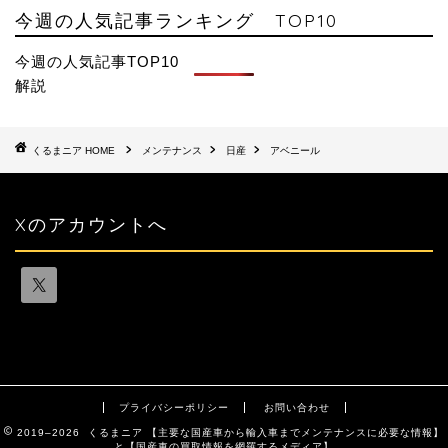
今週の人気記事ランキング TOP10
今週の人気記事TOP10
解説
HOME
メンテナンス
日産
アベニール
Xのアカウントへ
プライバシーポリシー
お問い合わせ
2019–2026 くるまニア 【主要な国産車から輸入車までメンテナンスに必要な情報】
と【国産車の買取情報を網羅するメディア】