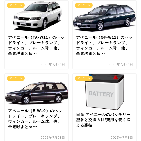
アベニール
アベニール
アベニール（TA-W11）のヘッ
アベニール（GF-W11）のヘッ
ドライト、ブレーキランプ、
ドライト、ブレーキランプ、
ウィンカー、ルーム球、他、
ウィンカー、ルーム球、他、
全電球まとめ>>
全電球まとめ>>
2023年7月23日
2023年7月23日
アベニール
アベニール
アベニール（E-W10）のヘッ
日産 アベニールのバッテリー
ドライト、ブレーキランプ、
型番と交換方法/費用を安く抑
ウィンカー、ルーム球、他、
える裏技
全電球まとめ>>
2023年7月23日
2023年7月3日