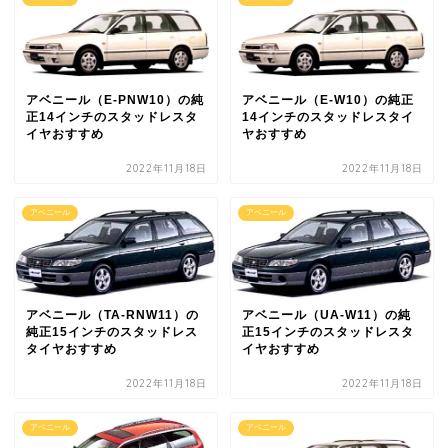
アベニール（E-PNW10）の純
アベニール（E-W10）の純正
正14インチのスタッドレスタ
14インチのスタッドレスタイ
イヤおすすめ
ヤおすすめ
2022年11月18日
2022年11月18日
アベニール
アベニール
アベニール（TA-RNW11）の
アベニール（UA-W11）の純
純正15インチのスタッドレス
正15インチのスタッドレスタ
タイヤおすすめ
イヤおすすめ
2022年11月18日
2022年11月18日
アベニール
アベニール