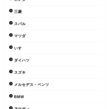
三菱
スバル
マツダ
いすゞ
ダイハツ
スズキ
メルセデス・ベンツ
BMW
アウディ