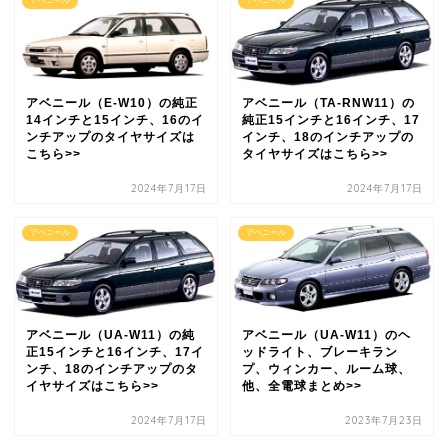
アベニール
アベニール
アベニール（E-W10）の純正
アベニール（TA-RNW11）の
14インチと15インチ、16のイ
純正15インチと16インチ、17
ンチアップのタイヤサイズは
インチ、18のインチアップの
こちら>>
タイヤサイズはこちら>>
2024年7月17日
2024年7月17日
アベニール
アベニール
アベニール（UA-W11）の純
アベニール（UA-W11）のヘ
正15インチと16インチ、17イ
ッドライト、ブレーキラン
ンチ、18のインチアップのタ
プ、ウィンカー、ルーム球、
イヤサイズはこちら>>
他、全電球まとめ>>
2024年7月17日
2023年7月23日