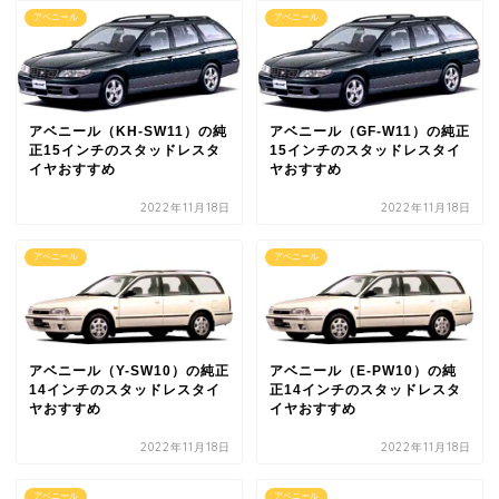
アベニール
アベニール
アベニール（KH-SW11）の純
アベニール（GF-W11）の純正
正15インチのスタッドレスタ
15インチのスタッドレスタイ
イヤおすすめ
ヤおすすめ
2022年11月18日
2022年11月18日
アベニール
アベニール
アベニール（Y-SW10）の純正
アベニール（E-PW10）の純
14インチのスタッドレスタイ
正14インチのスタッドレスタ
ヤおすすめ
イヤおすすめ
2022年11月18日
2022年11月18日
アベニール
アベニール