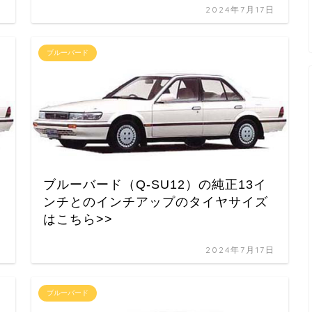
日
2024年7月17日
ブルーバード
ブルーバード（Q-SU12）の純正13イ
ンチとのインチアップのタイヤサイズ
はこちら>>
日
2024年7月17日
ブルーバード