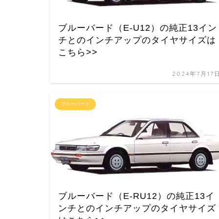
ブルーバード（E-U12）の純正13イン
チとのインチアップのタイヤサイズは
こちら>>
2024年7月17
ブルーバード
ブルーバード（E-RU12）の純正13イ
ンチとのインチアップのタイヤサイズ