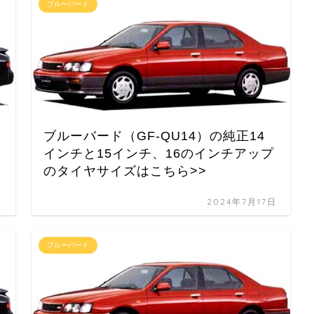
ブルーバード
ブルーバード（GF-QU14）の純正14
インチと15インチ、16のインチアップ
のタイヤサイズはこちら>>
日
2024年7月17日
ブルーバード