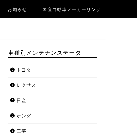
お知らせ
国産自動車メーカーリンク
車種別メンテナンスデータ
トヨタ
レクサス
日産
ホンダ
三菱