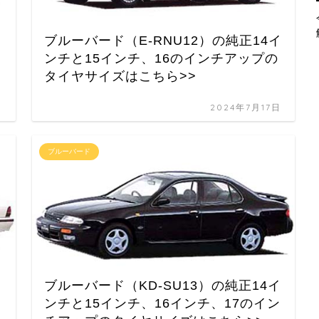
ブルーバード（E-RNU12）の純正14イ
ンチと15インチ、16のインチアップの
タイヤサイズはこちら>>
日
2024年7月17日
ブルーバード
ブルーバード（KD-SU13）の純正14イ
ンチと15インチ、16インチ、17のイン