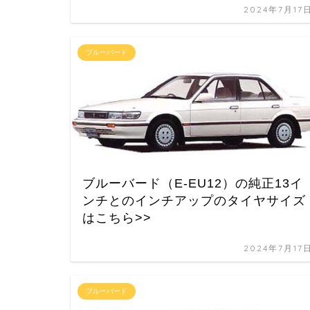
2024年7月17
ブルーバード
ブルーバード（E-EU12）の純正13イ
ンチとのインチアップのタイヤサイズ
はこちら>>
2024年7月17
ブルーバード