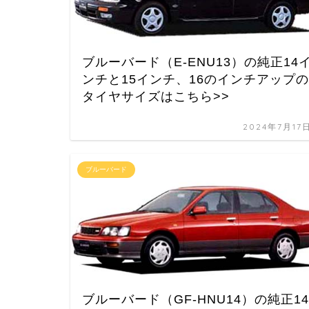
ブルーバード（E-ENU13）の純正14
ンチと15インチ、16のインチアップの
タイヤサイズはこちら>>
2024年7月17
ブルーバード
ブルーバード（GF-HNU14）の純正14