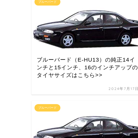
ブルーバード
ブルーバード（E-HU13）の純正14イ
ンチと15インチ、16のインチアップの
タイヤサイズはこちら>>
2024年7月17
ブルーバード