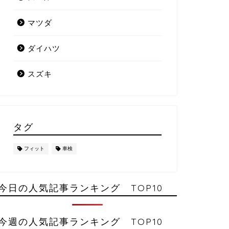
マツダ
ダイハツ
スズキ
タグ
フィット
車検
今日の人気記事ランキング TOP10
今週の人気記事ランキング TOP10