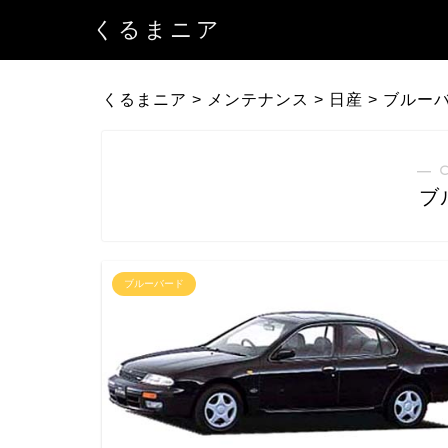
くるまニア
くるまニア
>
メンテナンス
>
日産
>
ブルー
― 
ブ
ブルーバード