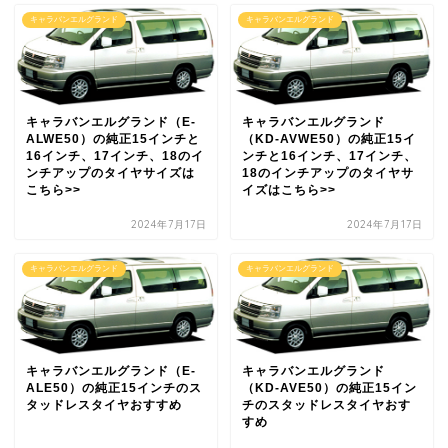
キャラバンエルグランド
キャラバンエルグランド
キャラバンエルグランド（E-
キャラバンエルグランド
ALWE50）の純正15インチと
（KD-AVWE50）の純正15イ
16インチ、17インチ、18のイ
ンチと16インチ、17インチ、
ンチアップのタイヤサイズは
18のインチアップのタイヤサ
こちら>>
イズはこちら>>
2024年7月17日
2024年7月17日
キャラバンエルグランド
キャラバンエルグランド
キャラバンエルグランド（E-
キャラバンエルグランド
ALE50）の純正15インチのス
（KD-AVE50）の純正15イン
タッドレスタイヤおすすめ
チのスタッドレスタイヤおす
すめ