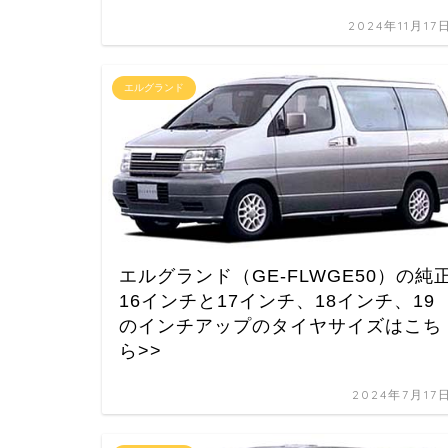
2024年11月17
エルグランド
エルグランド（GE-FLWGE50）の純
16インチと17インチ、18インチ、19
のインチアップのタイヤサイズはこち
ら>>
2024年7月17