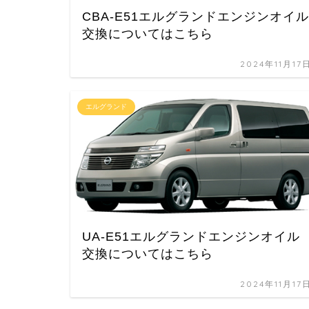
CBA-E51エルグランドエンジンオイル
交換についてはこちら
2024年11月17
エルグランド
UA-E51エルグランドエンジンオイル
交換についてはこちら
2024年11月17