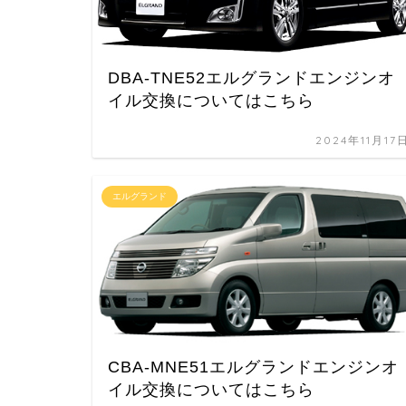
DBA-TNE52エルグランドエンジンオ
イル交換についてはこちら
2024年11月17
エルグランド
CBA-MNE51エルグランドエンジンオ
イル交換についてはこちら