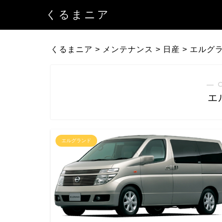
くるまニア
くるまニア
>
メンテナンス
>
日産
>
エルグ
― 
エ
エルグランド