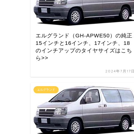
エルグランド（GH-APWE50）の純正
15インチと16インチ、17インチ、18
のインチアップのタイヤサイズはこち
ら>>
2024年7月17
エルグランド