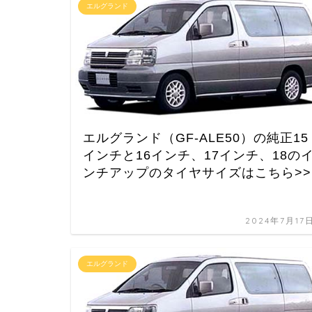
エルグランド
エルグランド（GF-ALE50）の純正15
インチと16インチ、17インチ、18の
ンチアップのタイヤサイズはこちら>>
2024年7月17
エルグランド