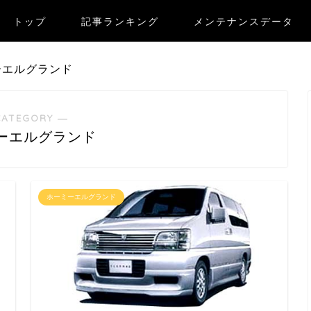
トップ
記事ランキング
メンテナンスデータ
ーエルグランド
CATEGORY ―
ーエルグランド
ホーミーエルグランド