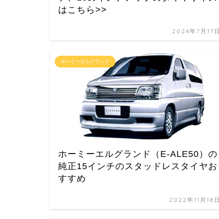
はこちら>>
2024年7月17
ホーミーエルグランド
ホーミーエルグランド（E-ALE50）の
純正15インチのスタッドレスタイヤお
すすめ
2022年11月18