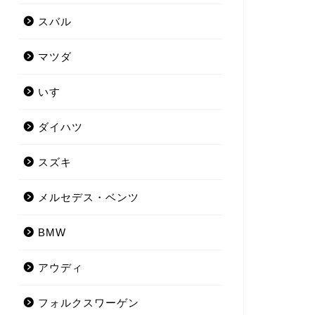
スバル
マツダ
いすゞ
ダイハツ
スズキ
メルセデス・ベンツ
BMW
アウディ
フォルクスワーゲン