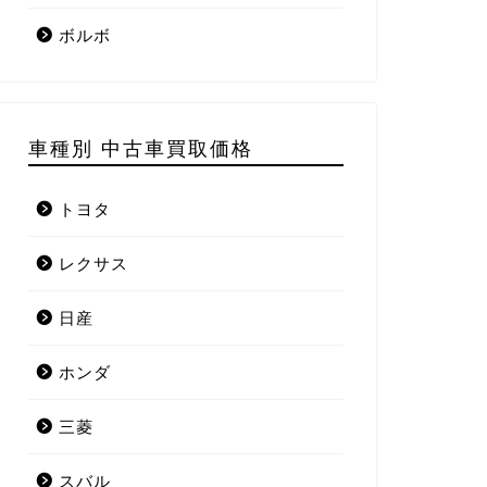
ボルボ
車種別 中古車買取価格
トヨタ
レクサス
日産
ホンダ
三菱
スバル