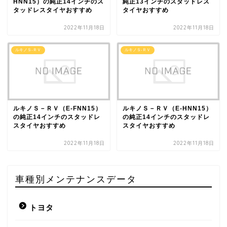
HNN15）の純正14インチのス
純正13インチのスタッドレス
タッドレスタイヤおすすめ
タイヤおすすめ
2022年11月18日
2022年11月18日
ルキノＳ-ＲＶ
ルキノＳ-ＲＶ
ルキノＳ－ＲＶ（E-FNN15）
ルキノＳ－ＲＶ（E-HNN15）
の純正14インチのスタッドレ
の純正14インチのスタッドレ
スタイヤおすすめ
スタイヤおすすめ
2022年11月18日
2022年11月18日
車種別メンテナンスデータ
トヨタ