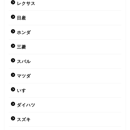
レクサス
日産
ホンダ
三菱
スバル
マツダ
いすゞ
ダイハツ
スズキ