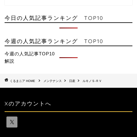
今日の人気記事ランキング TOP10
今週の人気記事ランキング TOP10
今週の人気記事TOP10
解説
HOME
メンテナンス
日産
ルキノＳ-ＲＶ
Xのアカウントへ