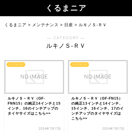
くるまニア
くるまニア
>
メンテナンス
>
日産
>
ルキノＳ-ＲＶ
― CATEGORY ―
ルキノＳ-ＲＶ
メンテナンス
メンテナンス
ルキノＳ－ＲＶ（GF-
ルキノＳ－ＲＶ（GF-FN15）
FNN15）の純正14インチと15
の純正13インチと14インチ、
インチ、16のインチアップの
15インチ、16インチ、17のイ
タイヤサイズはこちら>>
ンチアップのタイヤサイズは
こちら>>
2024年7月17日
2024年7月17日