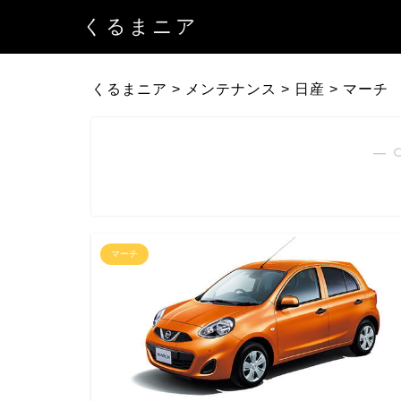
くるまニア
くるまニア
>
メンテナンス
>
日産
>
マーチ
― 
マーチ