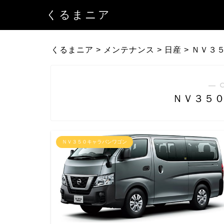
くるまニア
くるまニア
>
メンテナンス
>
日産
>
ＮＶ３
― 
ＮＶ３５
ＮＶ３５０キャラバンワゴン