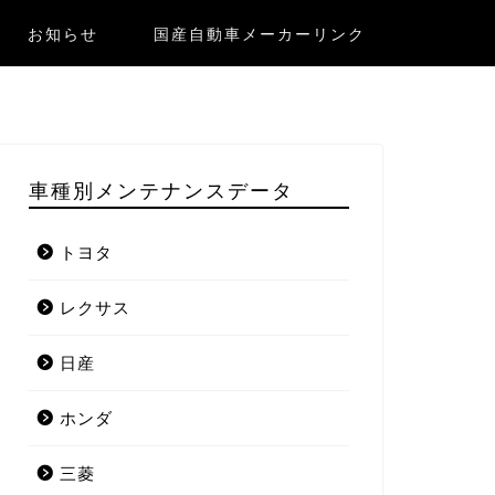
お知らせ
国産自動車メーカーリンク
車種別メンテナンスデータ
トヨタ
レクサス
日産
ホンダ
三菱