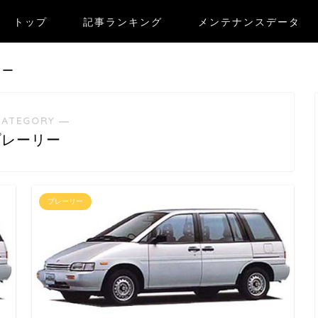
トップ
記事ランキング
メンテナンスデータ
リー
CATEGORY ―
プレーリー
プレーリー