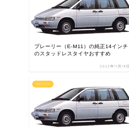
プレーリー（E-M11）の純正14インチ
のスタッドレスタイヤおすすめ
2022年11月18
プレーリー