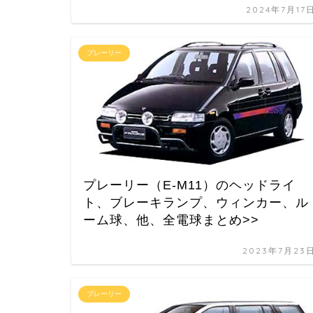
2024年7月17
プレーリー
プレーリー（E-M11）のヘッドライ
ト、ブレーキランプ、ウィンカー、ル
ーム球、他、全電球まとめ>>
2023年7月23
プレーリー