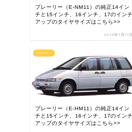
プレーリー（E-NM11）の純正14イン
チと15インチ、16インチ、17のイン
アップのタイヤサイズはこちら>>
2024年7月17
プレーリー
プレーリー（E-HM11）の純正14イン
チと15インチ、16インチ、17のイン
アップのタイヤサイズはこちら>>