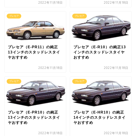
2022年11月18日
2022年11月18日
プレセア
プレセア
プレセア（E-PR11）の純正
プレセア（E-R10）の純正13
13インチのスタッドレスタイ
インチのスタッドレスタイヤ
ヤおすすめ
おすすめ
2022年11月18日
2022年11月18日
プレセア
プレセア
プレセア（E-PR10）の純正
プレセア（E-HR10）の純正
13インチのスタッドレスタイ
14インチのスタッドレスタイ
ヤおすすめ
ヤおすすめ
2022年11月18日
2022年11月18日