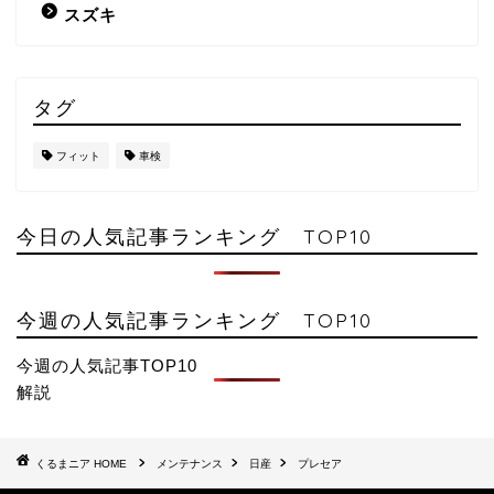
スズキ
タグ
フィット
車検
今日の人気記事ランキング TOP10
今週の人気記事ランキング TOP10
今週の人気記事TOP10
解説
HOME
メンテナンス
日産
プレセア