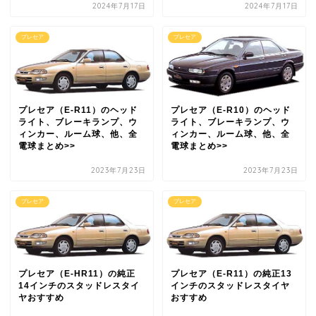
2024年7月17日
2024年7月17日
プレセア
プレセア
プレセア（E-R11）のヘッド
プレセア（E-R10）のヘッド
ライト、ブレーキランプ、ウ
ライト、ブレーキランプ、ウ
ィンカー、ルーム球、他、全
ィンカー、ルーム球、他、全
電球まとめ>>
電球まとめ>>
2023年7月23日
2023年7月23日
プレセア
プレセア
プレセア（E-HR11）の純正
プレセア（E-R11）の純正13
14インチのスタッドレスタイ
インチのスタッドレスタイヤ
ヤおすすめ
おすすめ