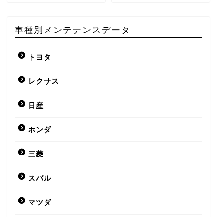
車種別メンテナンスデータ
トヨタ
レクサス
日産
ホンダ
三菱
スバル
マツダ