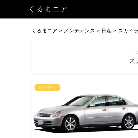
くるまニア
くるまニア
>
メンテナンス
>
日産
>
スカイ
― 
ス
スカイライン